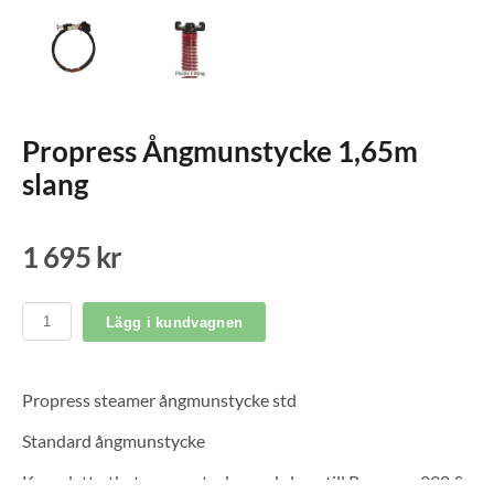
Propress Ångmunstycke 1,65m
slang
1 695 kr
Lägg i kundvagnen
Propress steamer ångmunstycke std
Standard ångmunstycke
Komplett utbytes munstycke med slang till Propress 290 &