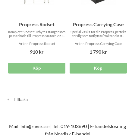
Propress Rodset
Propress Carrying Case
Komplett "Rodset", utbytes stänger som
Special väska för din Propress, perfekt
passar både till Propress 580 och 290 ...
för dig som förflyttar/fraktar din st...
Art nr. Propress Rodset
Art nr. Propress Carrying Case
910 kr
1 790 kr
Köp
Köp
Tillbaka
Mail:
| Tel: 019-103690 | E-handelslösning
info@runora.se
från Nordisk E-handel