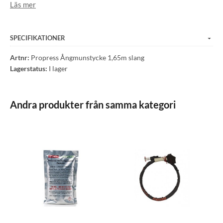
Läs mer
580 serier.
OBS för Plastinfästning
SPECIFIKATIONER
Artnr:
Propress Ångmunstycke 1,65m slang
Lagerstatus:
I lager
Andra produkter från samma kategori