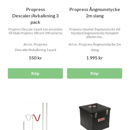
Propress
Propress Ångmunstycke
Descaler/Avkalkning 3
2m slang
pack
Propress Descale 3 pack kan användas
Propress steamer ångmunstycke std
till både Propress 580 och 290 serierna
Standard ångmunstycke Komplett
...
utbytes mu...
Art nr. Propress
Art nr. Propress Ångmunstycke 2m
Descaler/Avkalkning 3 pack
slang
550 kr
1 995 kr
Köp
Köp