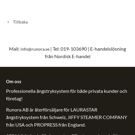
Tillbaka
Mail:
| Tel: 019-103690 | E-handelslösning
info@runora.se
från Nordisk E-handel
Om oss
Professionella ångstryksystem för både privata kunder och
företag!
Runora AB är återförsäljare för LAURASTAR
ångstryksystem från Schweiz, JIFFY STEAMER COMPANY
från USA och PROPRESS från England.