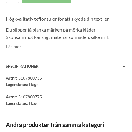
Högkvalitativ teflonsulor för att skydda din textiler
Du slipper få blanka märken på mörka kläder
Skonsam mot känsligt material som siden, silke m.fl.
Ger en lägre temperatur på järnet för extra känsliga
Läs mer
material
SPECIFIKATIONER
Artnr:
5107800735
Lagerstatus:
I lager
Artnr:
5107800775
Lagerstatus:
I lager
Andra produkter från samma kategori