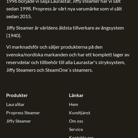
1996 började vi sälja Laurastar, Jiffy steamer har vi sålt
sedan 1998. Propress är vårt nya varumärke som vi sålt
sedan 2015.
Jiffy Steamer är världens äldsta tillverkare av ångsystem
(1940).
Vi marknadsför och säljer produkterna på den
svenska/nordiska markanden och har ett komplett lager av
reservdelar och tillbehör till alla Laurastar's stryksystem,
Jiffy Steamers och SteamOne´s steamers.
Produkter
Länkar
LauraStar
Hem
Propress Steamer
Kundtjänst
Jiffy Steamer
Om oss
Service
Kontakta oss