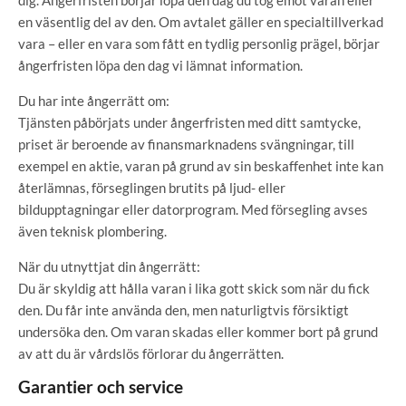
dig. Ångerfristen börjar löpa den dag du tog emot varan eller
en väsentlig del av den. Om avtalet gäller en specialtillverkad
vara – eller en vara som fått en tydlig personlig prägel, börjar
ångerfristen löpa den dag vi lämnat information.
Du har inte ångerrätt om:
Tjänsten påbörjats under ångerfristen med ditt samtycke,
priset är beroende av finansmarknadens svängningar, till
exempel en aktie, varan på grund av sin beskaffenhet inte kan
återlämnas, förseglingen brutits på ljud- eller
bildupptagningar eller datorprogram. Med försegling avses
även teknisk plombering.
När du utnyttjat din ångerrätt:
Du är skyldig att hålla varan i lika gott skick som när du fick
den. Du får inte använda den, men naturligtvis försiktigt
undersöka den. Om varan skadas eller kommer bort på grund
av att du är vårdslös förlorar du ångerrätten.
Garantier och service