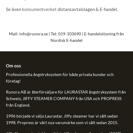
Se även
konsumentverket
distansavtalslagen & E-handel.
Mail:
info@runora.se
| Tel: 019-103690 | E-handelslösning från
Nordisk E-handel
Om oss
Professionella ångstryksystem för både privata kunder och
företag!
Runora AB är återförsäljare för LAURASTAR ångstryksystem från
Schweiz, JIFFY STEAMER COMPANY från USA och PROPRESS
från England.
1996 började vi sälja Laurastar, Jiffy steamer har vi sålt sedan
1998. Propress är vårt nya varumärke som vi sålt sedan 2015.