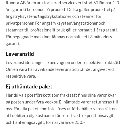
Runora AB är en auktoriserad serviceverkstad. Vi lämnar 1-3
års garanti beroende på produkt. Detta gäller produktfel på
ångstryksystem/ångstrykstationer och steamer för
privatpersoner. För ångstryksystem/ångstationer och
steamner till proffesionellt bruk gäller normalt 1 års garanti.
För begagnade maskiner lämnas normalt sett 3 månaders
garanti.
Leveranstid
Leveranstiden anges i kundvagnen under respektive fraktsätt.
Om en vara har avvikande leveranstid står det angivet vid
respektive vara.
Ej uthämtade paket
Har du valt postförskott som fraktsätt finns dina varor kvar
på posten under fyra veckor. Ej hämtade varor returneras till
oss. För alla paket som inte löses ut förbehåller vi oss rätten
att debitera dig kostnader för returfrakt, expeditionsavgift
och hanteringsavgift, för närvarande 250:-