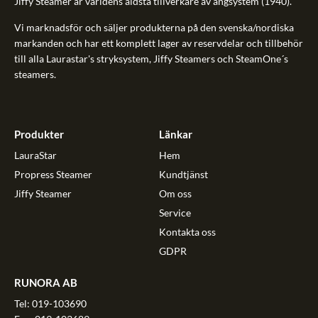
Jiffy Steamer är världens äldsta tillverkare av ångsystem (1940).
Vi marknadsför och säljer produkterna på den svenska/nordiska
markanden och har ett komplett lager av reservdelar och tillbehör
till alla Laurastar's stryksystem, Jiffy Steamers och SteamOne´s
steamers.
Produkter
Länkar
LauraStar
Hem
Propress Steamer
Kundtjänst
Jiffy Steamer
Om oss
Service
Kontakta oss
GDPR
RUNORA AB
Tel: 019-103690